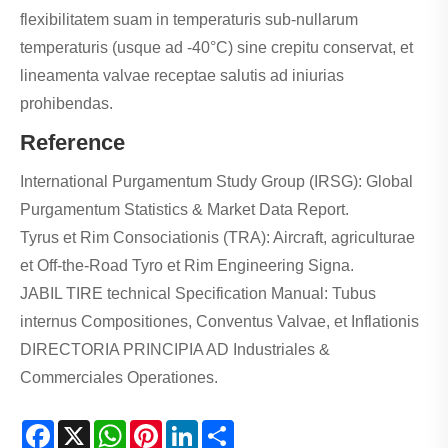
flexibilitatem suam in temperaturis sub-nullarum
temperaturis (usque ad -40°C) sine crepitu conservat, et
lineamenta valvae receptae salutis ad iniurias
prohibendas.
Reference
International Purgamentum Study Group (IRSG): Global
Purgamentum Statistics & Market Data Report.
Tyrus et Rim Consociationis (TRA): Aircraft, agriculturae
et Off-the-Road Tyro et Rim Engineering Signa.
JABIL TIRE technical Specification Manual: Tubus
internus Compositiones, Conventus Valvae, et Inflationis
DIRECTORIA PRINCIPIA AD Industriales &
Commerciales Operationes.
Facebook
X
WhatsApp
Pinterest
LinkedIn
Share