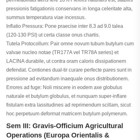
pressionis fatigationis conservans in longa celeritate alta,
summus temperatura viae incessus.
Inflatio Pressura: Pone praecise inter 8.3 ad 9.0 talea
(120-130 PSI) ut certa classe onus chartis.
Tutela Protocollum: Pair omne novum tubum butylum cum
valvae nucleo notae (TR177A vel TR78A series) et
LACINA durabile, ut contra oram caloris dissipationem
defendat. Contiones dual-tir curare perfecte pares sunt in
pressione ad evitandum inaequale onus distributionem.
Errores ad fuge: Noli miscere in eodem axe globulus
naturale et butylum globulus, et nunquam super-inflare
fistulam extra lassitudines ad reprimendum scillam, sicut
hoc perpetuum deformat matricem butylum polymerum.
Sem III: Gravis-Officium Agricultural
Operations (Europa Orientalis &