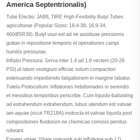
America Septentrionalis)
Tube Electio: JABIL TIRE High-Fexibility Butyl Tubes
agriculturae (Popular Sizes: 18.4-38, 16.9-34,
460/85R38). Butyl usui est ad ne assiduae pressionis
guttae in repositione temporis et operationes campi
humilis pressurae.
Inflatio Pressura: Serva inter 1.4 ad 1.8 vectem (20-26
PSI) ut latum vestigium efficiat, solum compaction
extenuando impediendo fatigationem in margine labatur.
Tutela Protocollum: Inflationes hebdomades in serendis
et messibus temporibus perscribe. Cum liquido-ballasting
ad extrahendum extrahendum, tubus utendum est valvae
aer-aquae (sicut TR218A) instructa et valvae liquida post
compositiones fluidorum ne chemicae corrosio penitus
rubeant.
Errores vitare: Vitare operandi sub inflatione sub 1.0