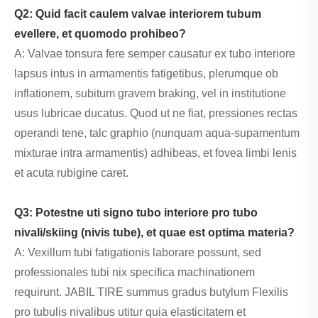
Q2: Quid facit caulem valvae interiorem tubum
evellere, et quomodo prohibeo?
A: Valvae tonsura fere semper causatur ex tubo interiore
lapsus intus in armamentis fatigetibus, plerumque ob
inflationem, subitum gravem braking, vel in institutione
usus lubricae ducatus. Quod ut ne fiat, pressiones rectas
operandi tene, talc graphio (nunquam aqua-supamentum
mixturae intra armamentis) adhibeas, et fovea limbi lenis
et acuta rubigine caret.
Q3: Potestne uti signo tubo interiore pro tubo
nivali/skiing (nivis tube), et quae est optima materia?
A: Vexillum tubi fatigationis laborare possunt, sed
professionales tubi nix specifica machinationem
requirunt. JABIL TIRE summus gradus butylum Flexilis
pro tubulis nivalibus utitur quia elasticitatem et