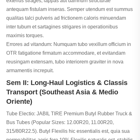
exterius strages, lappas aut damnum structurae
antequam fistulam inseras. Semper utendum est summus
qualitas talci pulveris ad frictionem caloris minuendam
inter tubum et sartagines strigares in operationibus
maximis torques.
Errores ad vitandum: Numquam tubo vexillum officium in
OTR fatigatione firmatum accommodare, et evitandam
reusingam extensam, tubo interiorem graviter in nova
armamentis increpuit.
Sem II: Long-Haul Logistics & Classis
Transport (Southeast Asia & Medio
Oriente)
Tube Electio: JABIL TIRE Premium Butyl Rubber Truck &
Bus Tubes (Popular Sizes: 12.00R20, 11.00R20,
315/80R22.5). Butyl Flexilis hic essentialis est, quia sua
permeabilitas aeris fere 10% Flexilis naturalis est, stabilis