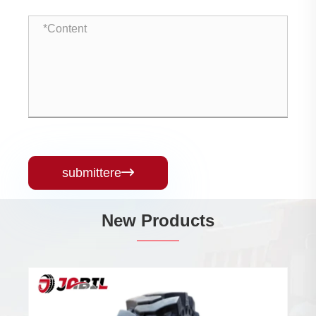
submittere

New Products
Absorptio inpulsa Tyres solidus