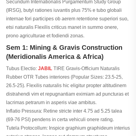
Secundum Internationalis Purgamentum Study Group
(IRSG), butyl rationes iuvantis plus 75% e tubo globali
internae fori participes ob aerem retentione superiori suo,
etsi naturalis Flexilis criticus manet in summo onere,
prono agriculturae et fodiendi zonas.
Sem 1: Mining & Gravis Construction
(Meridionalis America & Africa)
Tubus Electio:
JABIL
TIRE Gravis-Officium Naturalis
Rubber OTR Tubes interiores (Popular Sizes: 23.5-25,
26.5-25). Flexilis naturalis hic eligitur propter altitudinem
distrahendi vim et repugnantiam eximiam ad puncturas et
lacrimas petrarum in asperis viae ambitus.
Inflatio Pressura: Retine stricte inter 4.75 ad 5.25 talea
(69-76 PSI) pendens in certa vehiculi onere rating.
Tutela Protocollum: Inspice graphium graphideum interius