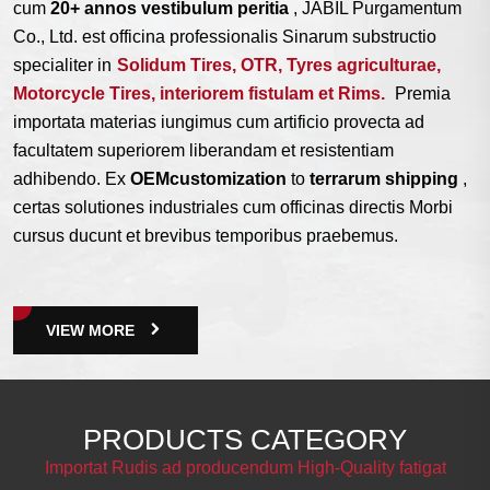
cum
20+ annos vestibulum peritia
, JABIL Purgamentum
Co., Ltd. est officina professionalis Sinarum substructio
specialiter in
Solidum Tires
,
OTR
,
Tyres agriculturae
,
Motorcycle Tires
,
interiorem fistulam et Rims
.
Premia
importata materias iungimus cum artificio provecta ad
facultatem superiorem liberandam et resistentiam
adhibendo. Ex
OEM
customization
to
terrarum shipping
,
certas solutiones industriales cum officinas directis Morbi
cursus ducunt et brevibus temporibus praebemus.
VIEW MORE
PRODUCTS CATEGORY
Importat Rudis ad producendum High-Quality fatigat