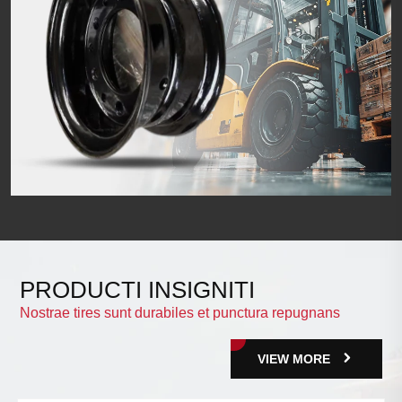
Tubuli et Flaps
PRODUCTI INSIGNITI
Nostrae tires sunt durabiles et punctura repugnans
Rotae et Rims
VIEW MORE