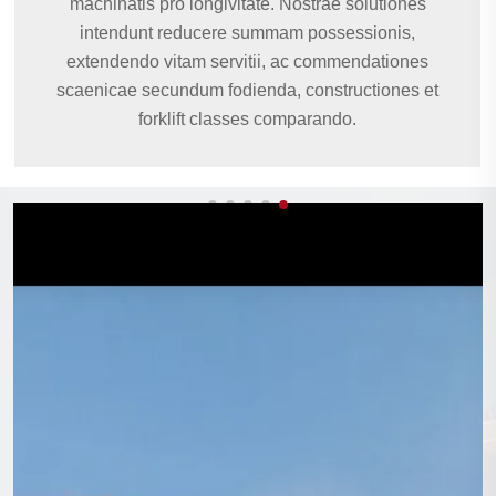
machinatis pro longivitate. Nostrae solutiones
intendunt reducere summam possessionis,
extendendo vitam servitii, ac commendationes
scaenicae secundum fodienda, constructiones et
forklift classes comparando.