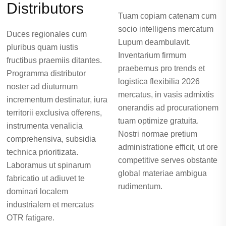
Distributors
Tuam copiam catenam cum
socio intelligens mercatum
Duces regionales cum
Lupum deambulavit.
pluribus quam iustis
Inventarium firmum
fructibus praemiis ditantes.
praebemus pro trends et
Programma distributor
logistica flexibilia 2026
noster ad diuturnum
mercatus, in vasis admixtis
incrementum destinatur, iura
onerandis ad procurationem
territorii exclusiva offerens,
tuam optimize gratuita.
instrumenta venalicia
Nostri normae pretium
comprehensiva, subsidia
administratione efficit, ut ore
technica prioritizata.
competitive serves obstante
Laboramus ut spinarum
global materiae ambigua
fabricatio ut adiuvet te
rudimentum.
dominari localem
industrialem et mercatus
OTR fatigare.