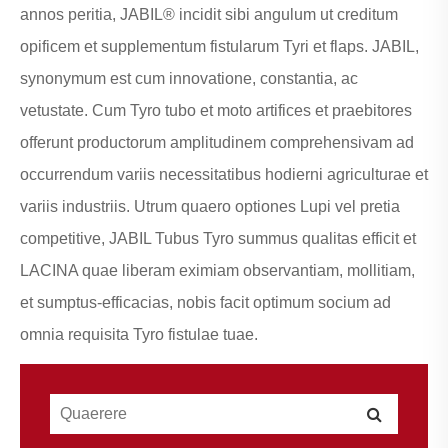
annos peritia, JABIL® incidit sibi angulum ut creditum
opificem et supplementum fistularum Tyri et flaps. JABIL,
synonymum est cum innovatione, constantia, ac
vetustate. Cum Tyro tubo et moto artifices et praebitores
offerunt productorum amplitudinem comprehensivam ad
occurrendum variis necessitatibus hodierni agriculturae et
variis industriis. Utrum quaero optiones Lupi vel pretia
competitive, JABIL Tubus Tyro summus qualitas efficit et
LACINA quae liberam eximiam observantiam, mollitiam,
et sumptus-efficacias, nobis facit optimum socium ad
omnia requisita Tyro fistulae tuae.