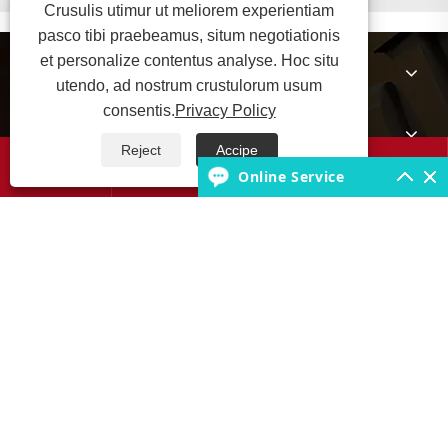
Crusulis utimur ut meliorem experientiam
pasco tibi praebeamus, situm negotiationis
et personalize contentus analyse. Hoc situ
De Us
utendo, ad nostrum crustulorum usum
consentis.
Privacy Policy
Productus
Reject
Accipe




Online Service
Tyro Scientiae Base
Nobis loquere
Copyright © 2025 JABIL Rubber Co., Ltd. All Rights Reserved.
Links
Sitemap
RSS
XML
Privacy Policy