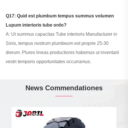
Q17: Quid est plumbum tempus summus volumen
Lupum interioris tube ordo?
A: Ut summus capacitas Tube interioris Manufacturer in
Sinis, tempus nostrum plumbeum est proprie 25-30
dierum. Plures lineas productionis habemus ut inventarii
vestri temporis opportunitates occurramus.
News Commendationes
China's Solidus Tyro Industry frangit in