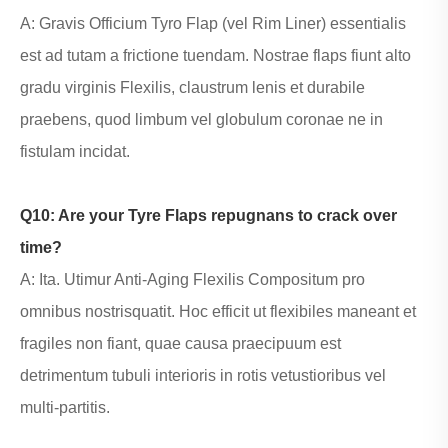
A: Gravis Officium Tyro Flap (vel Rim Liner) essentialis
est ad tutam a frictione tuendam. Nostrae flaps fiunt alto
gradu virginis Flexilis, claustrum lenis et durabile
praebens, quod limbum vel globulum coronae ne in
fistulam incidat.
Q10: Are your Tyre Flaps repugnans to crack over
time?
A: Ita. Utimur Anti-Aging Flexilis Compositum pro
omnibus nostris
quatit
. Hoc efficit ut flexibiles maneant et
fragiles non fiant, quae causa praecipuum est
detrimentum tubuli interioris in rotis vetustioribus vel
multi-partitis.