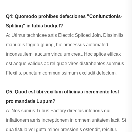
Q4: Quomodo prohibes defectiones "Coniunctionis-
Spliting" in tubis budget?
A: Utimur technicae artis Electric Spliced ​​Join. Dissimilis
manualis frigido-gluing, hic processus automated
inconsutilem, auctum vinculum creat. Hoc splice efficax
est aeque validus ac reliquae vires distrahentes summus
Flexilis, punctum communissimum excludit defectum.
Q5: Quod est tibi vexillum officinas incremento test
pro mandatis Lupum?
A: Nos sumus Tubus Factory directus interioris qui
inflationem aeris increptionem in omnem unitatem facit. Si
qua fistula vel gutta minor pressionis ostendit, reicitur.