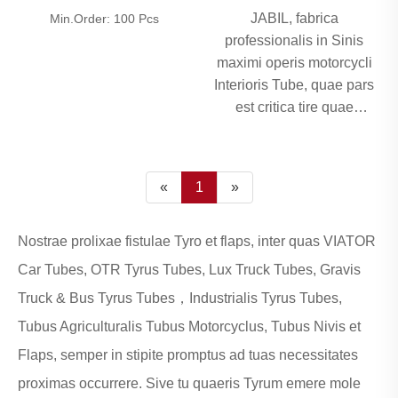
JABIL, fabrica
Min.Order: 100 Pcs
professionalis in Sinis
maximi operis motorcycli
Interioris Tube, quae pars
est critica tire quae
pressionem aerem
conservat, stabilitatem
sustinet, et salutem per
«
1
»
motorcycles, scooters,
electricos electricos et
stationem vehiculis
Nostrae prolixae fistulae Tyro et flaps, inter quas VIATOR
vecturam praebet. Omnis
Car Tubes, OTR Tyrus Tubes, Lux Truck Tubes, Gravis
Tube Motorcycle Interior
Truck & Bus Tyrus Tubes，Industrialis Tyrus Tubes,
sub stricto ISO 9001
Tubus Agriculturalis Tubus Motorcyclus, Tubus Nivis et
qualitates systemata cum
certificationibus inclusis
Flaps, semper in stipite promptus ad tuas necessitates
CCC, CE, E-Marco et DOT
proximas occurrere. Sive tu quaeris Tyrum emere mole
nascitur, certas operationes