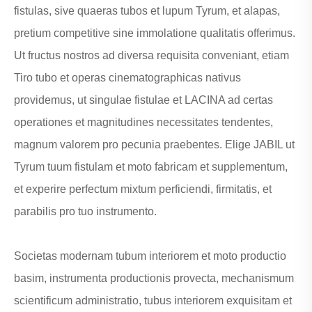
fistulas, sive quaeras tubos et lupum Tyrum, et alapas,
in diversis viae
pretium competitive sine immolatione qualitatis offerimus.
condicionibus per orbem
terrarum procurans.
Ut fructus nostros ad diversa requisita conveniant, etiam
Tiro tubo et operas cinematographicas nativus
providemus, ut singulae fistulae et LACINA ad certas
operationes et magnitudines necessitates tendentes,
magnum valorem pro pecunia praebentes. Elige JABIL ut
Tyrum tuum fistulam et moto fabricam et supplementum,
et experire perfectum mixtum perficiendi, firmitatis, et
parabilis pro tuo instrumento.
Societas modernam tubum interiorem et moto productio
basim, instrumenta productionis provecta, mechanismum
scientificum administratio, tubus interiorem exquisitam et