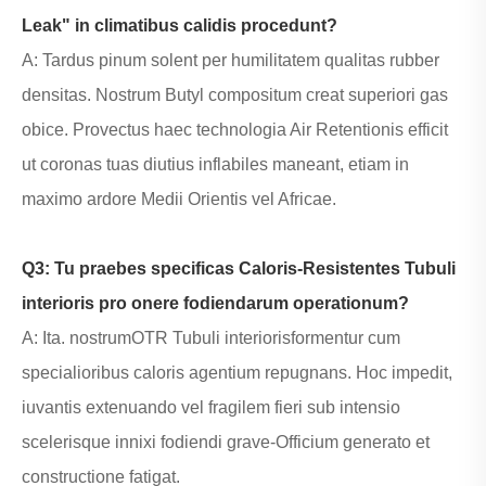
Leak" in climatibus calidis procedunt?
A: Tardus pinum solent per humilitatem qualitas rubber
densitas. Nostrum Butyl compositum creat superiori gas
obice. Provectus haec technologia Air Retentionis efficit
ut coronas tuas diutius inflabiles maneant, etiam in
maximo ardore Medii Orientis vel Africae.
Q3: Tu praebes specificas Caloris-Resistentes Tubuli
interioris pro onere fodiendarum operationum?
A: Ita. nostrum
OTR Tubuli interioris
formentur cum
specialioribus caloris agentium repugnans. Hoc impedit,
iuvantis extenuando vel fragilem fieri sub intensio
scelerisque innixi fodiendi grave-Officium generato et
constructione fatigat.