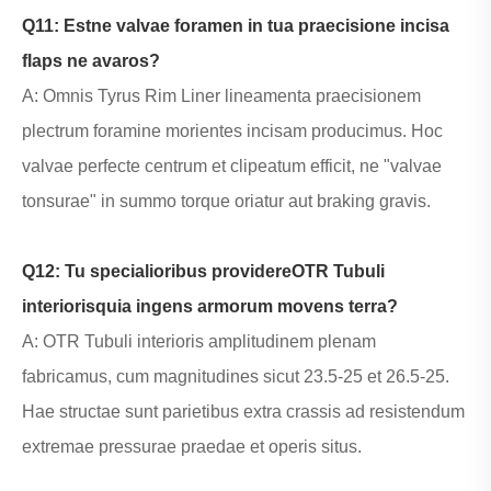
Q11: Estne valvae foramen in tua praecisione incisa
flaps ne avaros?
A: Omnis Tyrus Rim Liner lineamenta praecisionem
plectrum foramine morientes incisam producimus. Hoc
valvae perfecte centrum et clipeatum efficit, ne "valvae
tonsurae" in summo torque oriatur aut braking gravis.
Q12: Tu specialioribus providere
OTR Tubuli
interioris
quia ingens armorum movens terra?
A: OTR Tubuli interioris amplitudinem plenam
fabricamus, cum magnitudines sicut 23.5-25 et 26.5-25.
Hae structae sunt parietibus extra crassis ad resistendum
extremae pressurae praedae et operis situs.