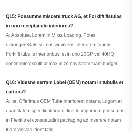
Q15: Possumne miscere truck AG, et Forklift fistulas
in uno receptaculo interiores?
A: Absolute. Lorem in Mixta Loading. Potes
disiungere
Salsissimus vir vivens interiorem tubulis
,
Forklift tubulis interioribus
, et in uno 20GP vel 40HQ
continente excutit ut maximize navitatem tuam budget.
Q16: Videsne serram Label (OEM) notam in tubulis et
cartons?
A: Ita. Offerimus OEM Tube interiorem notans. Logom et
quantitatem specificationum directe imprimere possumus
in Flexilis et consuetudini packaging ad inserere notam
tuam visivae identitatis.