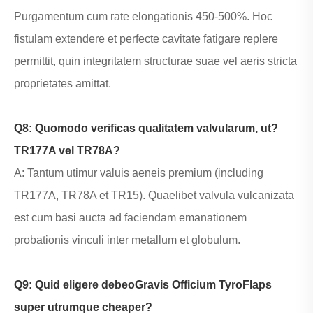
Purgamentum cum rate elongationis 450-500%. Hoc
fistulam extendere et perfecte cavitate fatigare replere
permittit, quin integritatem structurae suae vel aeris stricta
proprietates amittat.
Q8: Quomodo verificas qualitatem valvularum, ut?
TR177A vel TR78A
?
A: Tantum utimur valuis aeneis premium (including
TR177A, TR78A et TR15). Quaelibet valvula vulcanizata
est cum basi aucta ad faciendam emanationem
probationis vinculi inter metallum et globulum.
Q9: Quid eligere debeo
Gravis Officium Tyro
Flaps
super utrumque cheaper?