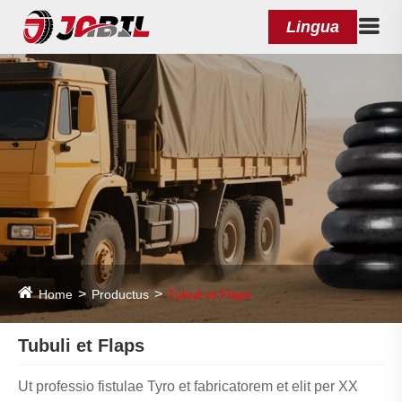
Lingua
Home
Productus
Tubuli et Flaps
Tubuli et Flaps
Ut professio fistulae Tyro et fabricatorem et elit per XX