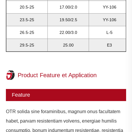
20.5-25
17.00/2.0
YY-106
23.5-25
19.50/2.5
YY-106
26.5-25
22.00/3.0
L-5
29.5-25
25.00
E3
Product Feature et Application
Feature
OTR solida sine foraminibus, magnum onus facultatem
habet, parvam resistentiam volvens, energiae humilis
consumptio, bonum indumentum resistentiae, resistentia