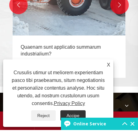


Quaenam sunt applicatio summarum
industrialium?
X
View More >>
Crusulis utimur ut meliorem experientiam
pasco tibi praebeamus, situm negotiationis
et personalize contentus analyse. Hoc situ
utendo, ad nostrum crustulorum usum
consentis.
Privacy Policy
De Us
Reject
Accipe




Productus
Online Service