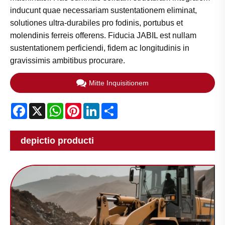
inducunt quae necessariam sustentationem eliminat,
solutiones ultra-durabiles pro fodinis, portubus et
molendinis ferreis offerens. Fiducia JABIL est nullam
sustentationem perficiendi, fidem ac longitudinis in
gravissimis ambitibus procurare.
Mitte Inquisitionem
Facebook
X
WhatsApp
Pinterest
LinkedIn
Share
depictio producti