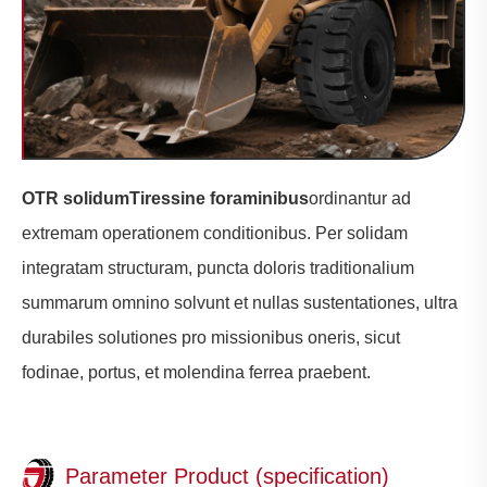
OTR solidum
Tires
sine foraminibus
ordinantur ad
extremam operationem conditionibus. Per solidam
integratam structuram, puncta doloris traditionalium
summarum omnino solvunt et nullas sustentationes, ultra
durabiles solutiones pro missionibus oneris, sicut
fodinae, portus, et molendina ferrea praebent.
Parameter Product (specification)