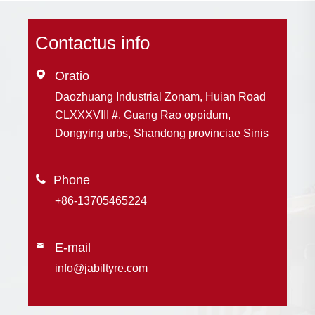
Contactus info

Oratio
Daozhuang Industrial Zonam, Huian Road
CLXXXVIII #, Guang Rao oppidum,
Dongying urbs, Shandong provinciae Sinis

+86-13705465224
E-mail

info@jabiltyre.com