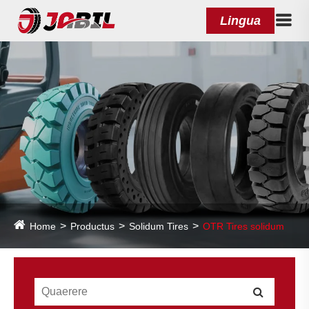
Lingua
Home
Productus
Solidum Tires
OTR Tires solidum