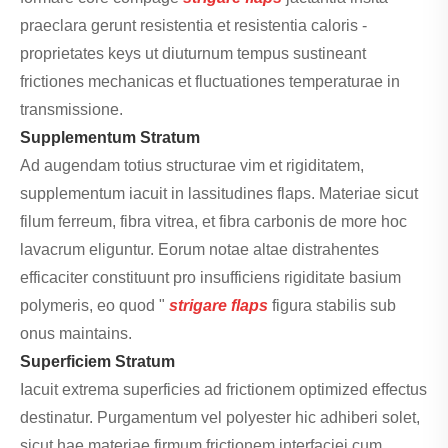
praeclara gerunt resistentia et resistentia caloris -
proprietates keys ut diuturnum tempus sustineant
frictiones mechanicas et fluctuationes temperaturae in
transmissione.
Supplementum Stratum
Ad augendam totius structurae vim et rigiditatem,
supplementum iacuit in lassitudines flaps. Materiae sicut
filum ferreum, fibra vitrea, et fibra carbonis de more hoc
lavacrum eliguntur. Eorum notae altae distrahentes
efficaciter constituunt pro insufficiens rigiditate basium
polymeris, eo quod "
strigare flaps
figura stabilis sub
onus maintains.
Superficiem Stratum
Iacuit extrema superficies ad frictionem optimized effectus
destinatur. Purgamentum vel polyester hic adhiberi solet,
sicut hae materiae firmum frictionem interfaciei cum