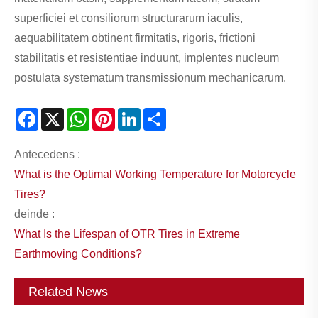
superficiei et consiliorum structurarum iaculis,
aequabilitatem obtinent firmitatis, rigoris, frictioni
stabilitatis et resistentiae induunt, implentes nucleum
postulata systematum transmissionum mechanicarum.
Facebook
X
WhatsApp
Pinterest
LinkedIn
Share
Antecedens :
What is the Optimal Working Temperature for Motorcycle
Tires?
deinde :
What Is the Lifespan of OTR Tires in Extreme
Earthmoving Conditions?
Related News