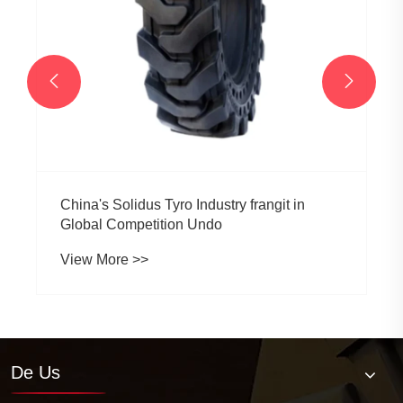


lidus Tyro Industry frangit in
mpetition Undo
 >>
De Us