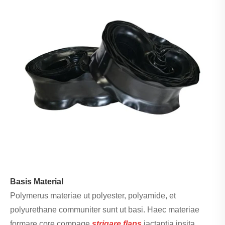
Basis Material
Polymerus materiae ut polyester, polyamide, et
polyurethane communiter sunt ut basi. Haec materiae
formare core compage
strigare flaps
jactantia insita