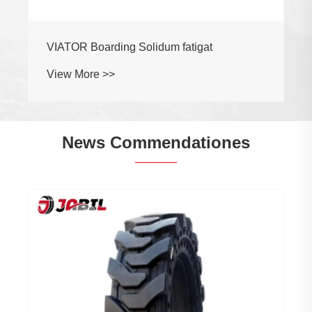
VIATOR Boarding Solidum fatigat
View More >>
News Commendationes
Quod genera agr
diversae agricu
View More >>