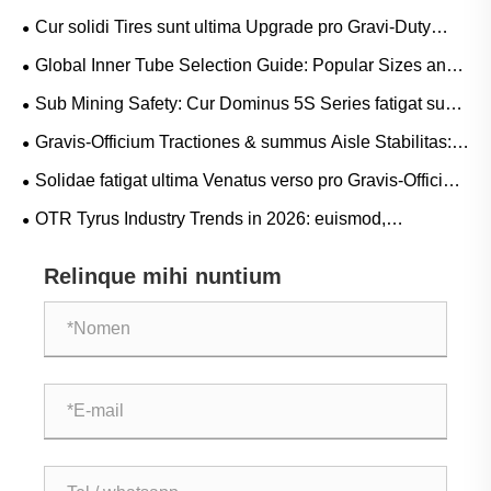
Cur solidi Tires sunt ultima Upgrade pro Gravi-Duty
Workflows?
Global Inner Tube Selection Guide: Popular Sizes and
Scenario-Based Applications for Natural vs. Butyl Rubber
Sub Mining Safety: Cur Dominus 5S Series fatigat sunt
crucial ad Circumscriptis Coste LHD Downtime
Gravis-Officium Tractiones & summus Aisle Stabilitas:
pervenire CARRUS Purgamentum Tyrum Press trends
Solidae fatigat ultima Venatus verso pro Gravis-Officium
and Operational Guide
Operations?
OTR Tyrus Industry Trends in 2026: euismod,
sustentabilitas, et innovatio Service
Relinque mihi nuntium