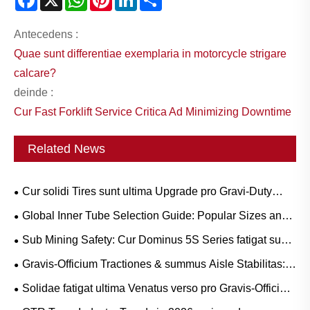
Antecedens :
Quae sunt differentiae exemplaria in motorcycle strigare
calcare?
deinde :
Cur Fast Forklift Service Critica Ad Minimizing Downtime
Related News
Cur solidi Tires sunt ultima Upgrade pro Gravi-Duty
Workflows?
Global Inner Tube Selection Guide: Popular Sizes and
Scenario-Based Applications for Natural vs. Butyl Rubber
Sub Mining Safety: Cur Dominus 5S Series fatigat sunt
crucial ad Circumscriptis Coste LHD Downtime
Gravis-Officium Tractiones & summus Aisle Stabilitas:
pervenire CARRUS Purgamentum Tyrum Press trends
Solidae fatigat ultima Venatus verso pro Gravis-Officium
and Operational Guide
Operations?