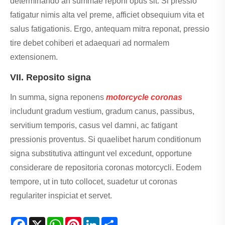
determinando an summae reponi opus sit. Si pressio
fatigatur nimis alta vel preme, afficiet obsequium vita et
salus fatigationis. Ergo, antequam mitra reponat, pressio
tire debet cohiberi et adaequari ad normalem
extensionem.
VII. Reposito signa
In summa, signa reponens
motorcycle coronas
includunt gradum vestium, gradum canus, passibus,
servitium temporis, casus vel damni, ac fatigant
pressionis proventus. Si quaelibet harum conditionum
signa substitutiva attingunt vel excedunt, opportune
considerare de repositoria coronas motorcycli. Eodem
tempore, ut in tuto collocet, suadetur ut coronas
regulariter inspiciat et servet.
Facebook
X
WhatsApp
Pinterest
LinkedIn
Share