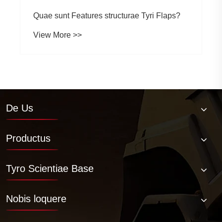
Quae sunt Features structurae Tyri Flaps?
View More >>
De Us
Productus
Tyro Scientiae Base
Nobis loquere