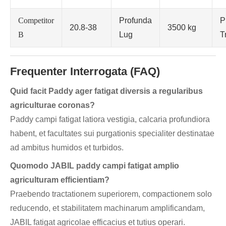
Competitor
Profunda
P
20.8-38
3500 kg
B
Lug
T
Frequenter Interrogata (FAQ)
Quid facit Paddy ager fatigat diversis a regularibus
agriculturae coronas?
Paddy campi fatigat latiora vestigia, calcaria profundiora
habent, et facultates sui purgationis specialiter destinatae
ad ambitus humidos et turbidos.
Quomodo JABIL paddy campi fatigat amplio
agriculturam efficientiam?
Praebendo tractationem superiorem, compactionem solo
reducendo, et stabilitatem machinarum amplificandam,
JABIL fatigat agricolae efficacius et tutius operari.