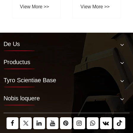
Sustentacionem
Forklift
View More >>
View More >>
et Cura
exemplum et
beneficia
De Us
Productus
Tyro Scientiae Base
Nobis loquere