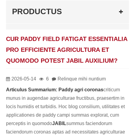
PRODUCTUS
CUR PADDY FIELD FATIGAT ESSENTIALIA
PRO EFFICIENTE AGRICULTURA ET
QUOMODO POTEST JABIL AUXILIUM?
2026-05-14
6
Relinque mihi nuntium
Articulus Summarium:
Pa
ddy agri coronas
criticum
munus in augendae agriculturae fructibus, praesertim in
locis humidis et turbidis. Hoc blog consilium, utilitates et
applicationes de paddy campi summas explorat, cum
perceptis in quomodo
JABIL
summus faciendorum
faciendorum coronas aptas ad necessitates agriculturae