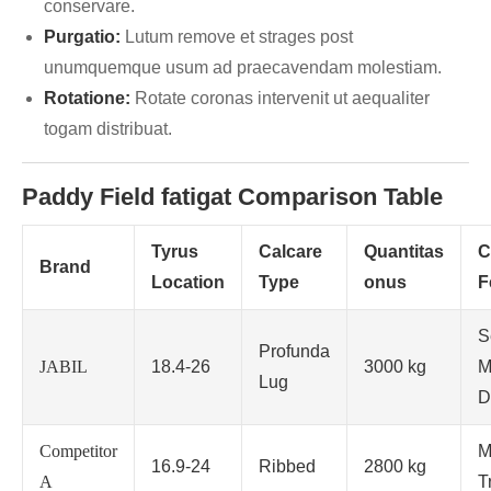
conservare.
Purgatio:
Lutum remove et strages post
unumquemque usum ad praecavendam molestiam.
Rotatione:
Rotate coronas intervenit ut aequaliter
togam distribuat.
Paddy Field fatigat Comparison Table
Tyrus
Calcare
Quantitas
C
Brand
Location
Type
onus
F
S
Profunda
JABIL
18.4-26
3000 kg
M
Lug
D
Competitor
M
16.9-24
Ribbed
2800 kg
A
T