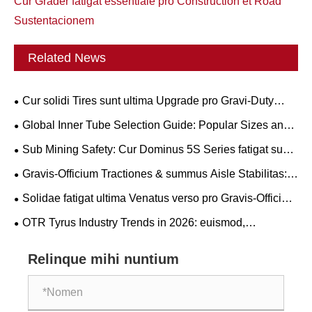
Cur Grader fatigat essentiale pro Construction et Road
Sustentacionem
Related News
Cur solidi Tires sunt ultima Upgrade pro Gravi-Duty
Workflows?
Global Inner Tube Selection Guide: Popular Sizes and
Scenario-Based Applications for Natural vs. Butyl Rubber
Sub Mining Safety: Cur Dominus 5S Series fatigat sunt
crucial ad Circumscriptis Coste LHD Downtime
Gravis-Officium Tractiones & summus Aisle Stabilitas:
pervenire CARRUS Purgamentum Tyrum Press trends
Solidae fatigat ultima Venatus verso pro Gravis-Officium
and Operational Guide
Operations?
OTR Tyrus Industry Trends in 2026: euismod,
sustentabilitas, et innovatio Service
Relinque mihi nuntium