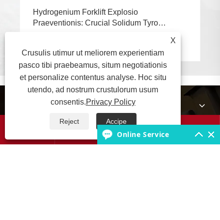
Hydrogenium Forklift Explosio
Praeventionis: Crucial Solidum Tyro
Conductivity Signa Periculosa
X
View More >>
Environments
Crusulis utimur ut meliorem experientiam
pasco tibi praebeamus, situm negotiationis
et personalize contentus analyse. Hoc situ
utendo, ad nostrum crustulorum usum
consentis.
Privacy Policy
De Us
Reject
Accipe




Productus
Online Service
Tyro Scientiae Base
Nobis loquere