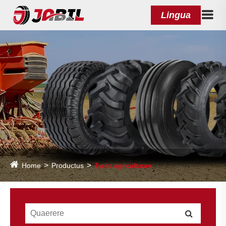
Lingua
Home
Productus
Tyres agriculturae