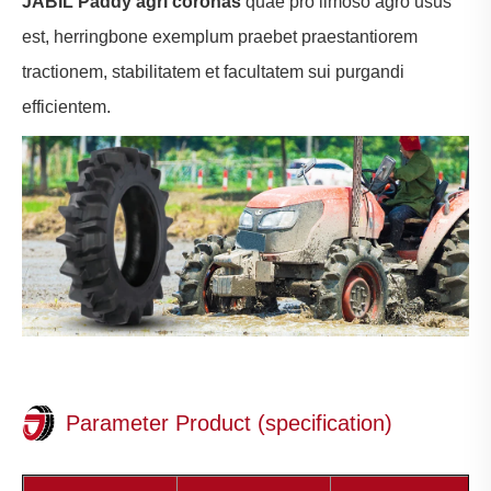
JABIL Paddy agri coronas
quae pro limoso agro usus
est, herringbone exemplum praebet praestantiorem
tractionem, stabilitatem et facultatem sui purgandi
efficientem.
Parameter Product (specification)