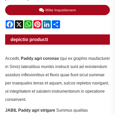
Mitte Inquisitionem
Facebook
X
WhatsApp
Pinterest
LinkedIn
Share
depictio producti
Accedit,
Paddy agri coronas
(qui ex graphio maufacturer
in Sinis) lateralibus munitis instructi sunt ad resistendum
assiduis inflexionibus et flexis quae fiunt sicut summae
per inaequales terras et aquam, sulcos repletos navigant,
ut integritatem et salutem instrumentorum in operatione
conservent.
JABIL Paddy agri strigare
Summus qualitas