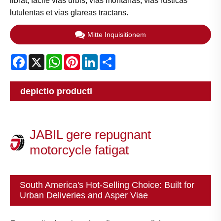
librat, facile vias urbis, vias montanas, vias rusticas
lutulentas et vias glareas tractans.
Mitte Inquisitionem
Facebook
X
WhatsApp
Pinterest
LinkedIn
Share
depictio producti
JABIL gere repugnant
motorcycle fatigat
South America's Hot-Selling Choice: Built for
Urban Deliveries and Asper Viae