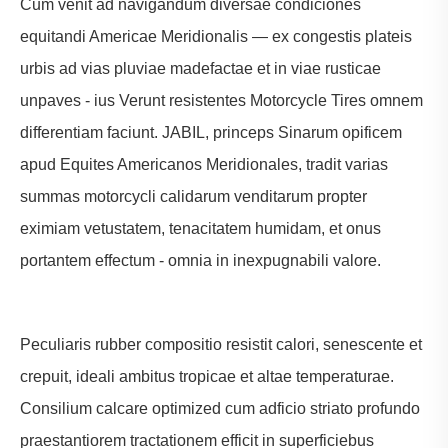
Cum venit ad navigandum diversae condiciones
equitandi Americae Meridionalis — ex congestis plateis
urbis ad vias pluviae madefactae et in viae rusticae
unpaves - ius Verunt resistentes Motorcycle Tires omnem
differentiam faciunt. JABIL, princeps Sinarum opificem
apud Equites Americanos Meridionales, tradit varias
summas motorcycli calidarum venditarum propter
eximiam vetustatem, tenacitatem humidam, et onus
portantem effectum - omnia in inexpugnabili valore.
Peculiaris rubber compositio resistit calori, senescente et
crepuit, ideali ambitus tropicae et altae temperaturae.
Consilium calcare optimized cum adficio striato profundo
praestantiorem tractationem efficit in superficiebus