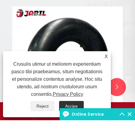
X
Crusulis utimur ut meliorem experientiam
pasco tibi praebeamus, situm negotiationis
et personalize contentus analyse. Hoc situ
utendo, ad nostrum crustulorum usum


consentis.
Privacy Policy
Reject
Accipe




Online Service
Exposita! Test ratio Aeris Permeability
Resistentia Butyl Tubuli interioris