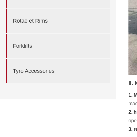
Rotae et Rims
Forklifts
Tyro Accessories
II.
1. 
mac
2. 
ope
3. 