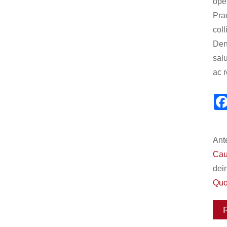
ope
Pra
coll
Den
sal
ac 
Ant
Cau
dei
Quo