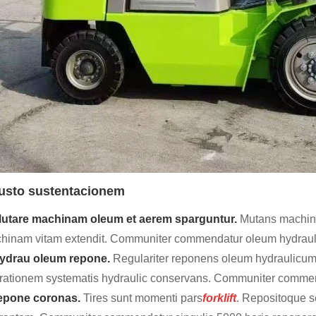
 Iusto sustentacionem
Mutare machinam oleum et aerem sparguntur.
Mutans machin
hinam vitam extendit. Communiter commendatur oleum hydrauli
hydrau oleum repone.
Regulariter reponens oleum hydraulicum
rationem systematis hydraulic conservans. Communiter commend
repone coronas.
Tires sunt momenti pars
forklift
. Repositoque se