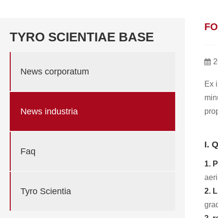
FO
TYRO SCIENTIAE BASE
2
News corporatum
Ex i
minu
News industria
prop
I. 
Faq
1. 
aer
Tyro Scientia
2. L
grad