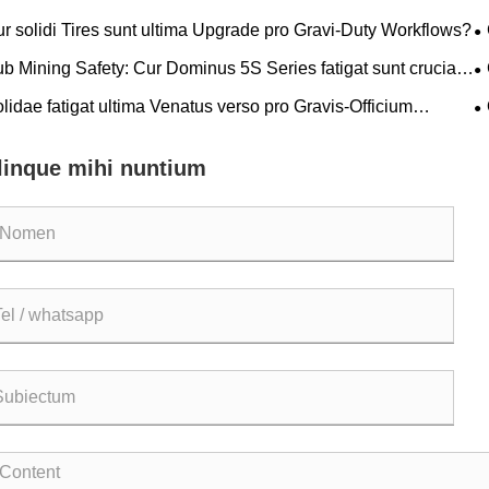
r solidi Tires sunt ultima Upgrade pro Gravi-Duty Workflows?
S
b Mining Safety: Cur Dominus 5S Series fatigat sunt crucial
Circumscriptis Coste LHD Downtime
p
lidae fatigat ultima Venatus verso pro Gravis-Officium
O
rations?
i
linque mihi nuntium