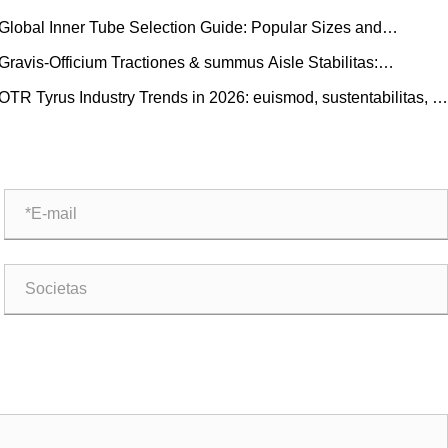
Global Inner Tube Selection Guide: Popular Sizes and
cenario-Based Applications for Natural vs. Butyl Rubber
Gravis-Officium Tractiones & summus Aisle Stabilitas:
ervenire CARRUS Purgamentum Tyrum Press trends and
OTR Tyrus Industry Trends in 2026: euismod, sustentabilitas, et
perational Guide
nnovatio Service