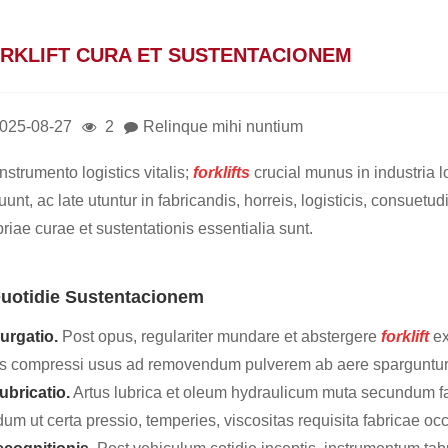
RKLIFT CURA ET SUSTENTACIONEM
025-08-27
2
Relinque mihi nuntium
nstrumento logistics vitalis;
forklifts
crucial munus in industria lo
unt, ac late utuntur in fabricandis, horreis, logisticis, consuetud
riae curae et sustentationis essentialia sunt.
Quotidie Sustentacionem
Purgatio.
Post opus, regulariter mundare et abstergere
forklift
ex
is compressi usus ad removendum pulverem ab aere sparguntur
ubricatio.
Artus lubrica et oleum hydraulicum muta secundum f
um ut certa pressio, temperies, viscositas requisita fabricae occ