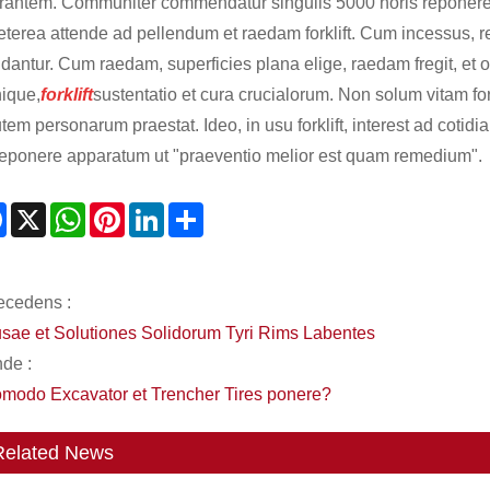
rantem. Communiter commendatur singulis 5000 horis reponere
eterea attende ad pellendum et raedam forklift. Cum incessus, re
idantur. Cum raedam, superficies plana elige, raedam fregit, et o
ique,
forklift
sustentatio et cura crucialorum. Non solum vitam for
utem personarum praestat. Ideo, in usu forklift, interest ad cot
reponere apparatum ut "praeventio melior est quam remedium".
Facebook
X
WhatsApp
Pinterest
LinkedIn
Share
ecedens :
sae et Solutiones Solidorum Tyri Rims Labentes
nde :
modo Excavator et Trencher Tires ponere?
Related News