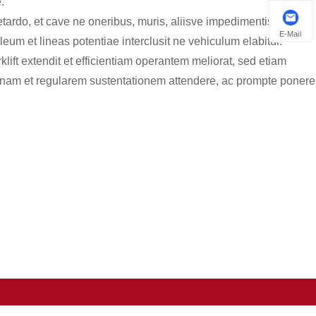
.
tardo, et cave ne oneribus, muris, aliisve impedimentis
E-Mail
leum et lineas potentiae interclusit ne vehiculum elabitur.
klift extendit et efficientiam operantem meliorat, sed etiam
idianam et regularem sustentationem attendere, ac prompte ponere