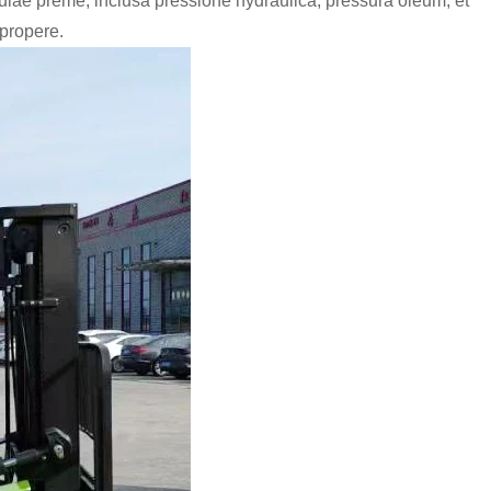
ulae preme, inclusa pressione hydraulica, pressura oleum, et
propere.