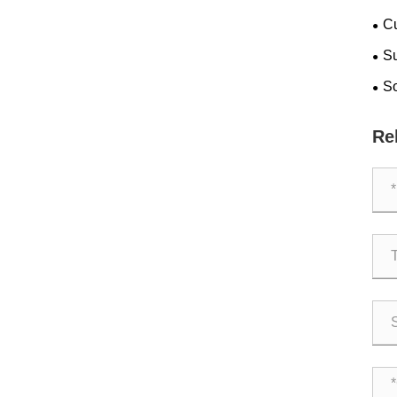
Cu
Su
ad 
So
Ope
Re