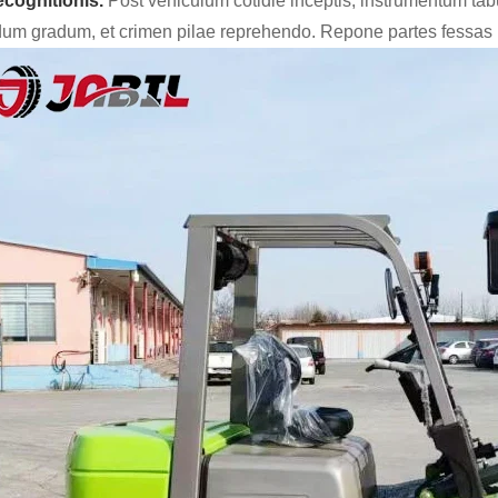
recognitionis.
Post vehiculum cotidie inceptis, instrumentum tab
idum gradum, et crimen pilae reprehendo. Repone partes fessas 