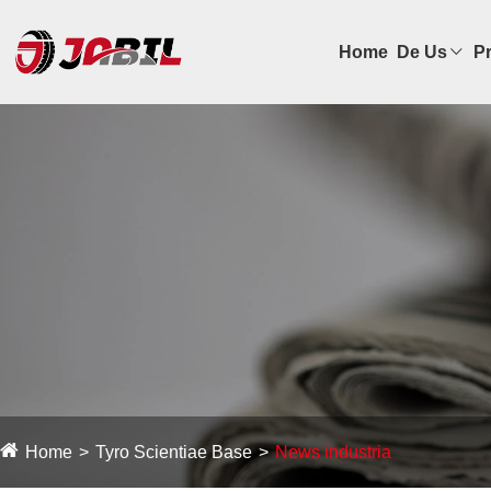
Home
De Us
P
Home
Tyro Scientiae Base
News industria