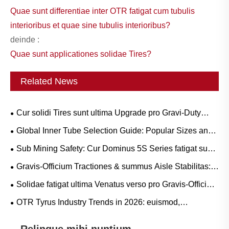
Quae sunt differentiae inter OTR fatigat cum tubulis
interioribus et quae sine tubulis interioribus?
deinde :
Quae sunt applicationes solidae Tires?
Related News
Cur solidi Tires sunt ultima Upgrade pro Gravi-Duty
Workflows?
Global Inner Tube Selection Guide: Popular Sizes and
Scenario-Based Applications for Natural vs. Butyl Rubber
Sub Mining Safety: Cur Dominus 5S Series fatigat sunt
crucial ad Circumscriptis Coste LHD Downtime
Gravis-Officium Tractiones & summus Aisle Stabilitas:
pervenire CARRUS Purgamentum Tyrum Press trends
Solidae fatigat ultima Venatus verso pro Gravis-Officium
and Operational Guide
Operations?
OTR Tyrus Industry Trends in 2026: euismod,
sustentabilitas, et innovatio Service
Relinque mihi nuntium