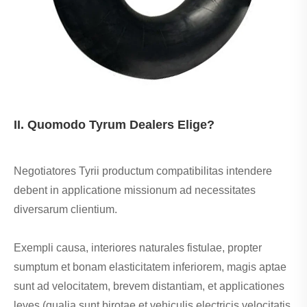
II. Quomodo Tyrum Dealers Elige?
Negotiatores Tyrii productum compatibilitas intendere
debent in applicatione missionum ad necessitates
diversarum clientium.
Exempli causa, interiores naturales fistulae, propter
sumptum et bonam elasticitatem inferiorem, magis aptae
sunt ad velocitatem, brevem distantiam, et applicationes
leves (qualia sunt birotae et vehiculis electricis velocitatis