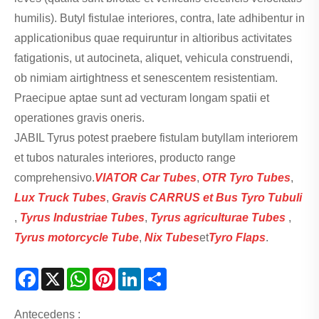
humilis). Butyl fistulae interiores, contra, late adhibentur in
applicationibus quae requiruntur in altioribus activitates
fatigationis, ut autocineta, aliquet, vehicula construendi,
ob nimiam airtightness et senescentem resistentiam.
Praecipue aptae sunt ad vecturam longam spatii et
operationes gravis oneris.
JABIL Tyrus potest praebere fistulam butyllam interiorem
et tubos naturales interiores, producto range
comprehensivo.
VIATOR Car Tube
s
,
OTR Tyro Tubes
,
Lux Truck Tubes
,
Gravis CARRUS et Bus Tyro Tubuli
,
Tyrus Industriae Tubes
,
Tyrus agriculturae Tubes
,
Tyrus motorcycle Tube
,
Nix Tubes
et
Tyro Flaps
.
Facebook
X
WhatsApp
Pinterest
LinkedIn
Share
Antecedens :