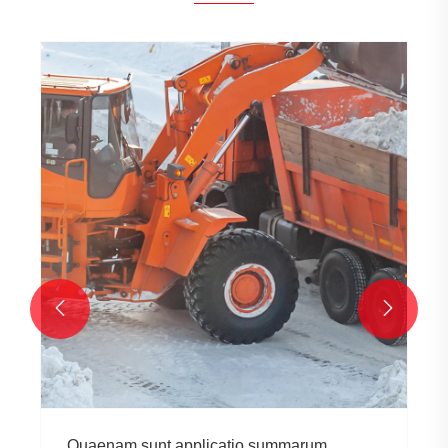


Quaenam sunt applicatio summarum