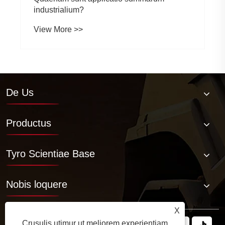
industrialium?
View More >>
De Us
Productus
Tyro Scientiae Base
Nobis loquere
X
Crusulis utimur ut meliorem experientiam