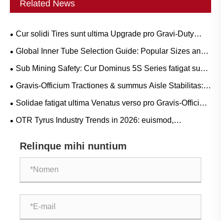
Related News
Cur solidi Tires sunt ultima Upgrade pro Gravi-Duty
Workflows?
Global Inner Tube Selection Guide: Popular Sizes and
Scenario-Based Applications for Natural vs. Butyl Rubber
Sub Mining Safety: Cur Dominus 5S Series fatigat sunt
crucial ad Circumscriptis Coste LHD Downtime
Gravis-Officium Tractiones & summus Aisle Stabilitas:
pervenire CARRUS Purgamentum Tyrum Press trends
Solidae fatigat ultima Venatus verso pro Gravis-Officium
and Operational Guide
Operations?
OTR Tyrus Industry Trends in 2026: euismod,
sustentabilitas, et innovatio Service
Relinque mihi nuntium