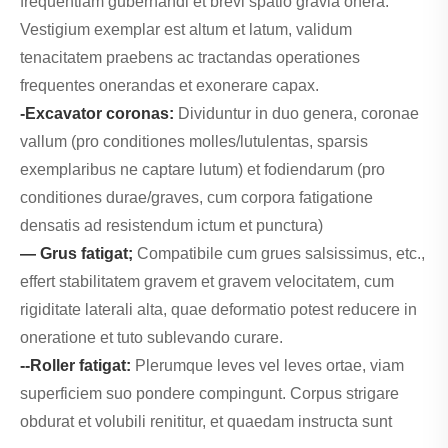
frequentiam gubernandi et brevi spatio gravia onera.
Vestigium exemplar est altum et latum, validum
tenacitatem praebens ac tractandas operationes
frequentes onerandas et exonerare capax.
-Excavator coronas:
Dividuntur in duo genera, coronae
vallum (pro conditiones molles/lutulentas, sparsis
exemplaribus ne captare lutum) et fodiendarum (pro
conditiones durae/graves, cum corpora fatigatione
densatis ad resistendum ictum et punctura)
— Grus fatigat;
Compatibile cum grues salsissimus, etc.,
effert stabilitatem gravem et gravem velocitatem, cum
rigiditate laterali alta, quae deformatio potest reducere in
oneratione et tuto sublevando curare.
--Roller fatigat:
Plerumque leves vel leves ortae, viam
superficiem suo pondere compingunt. Corpus strigare
obdurat et volubili renititur, et quaedam instructa sunt